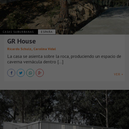
CASAS SUBURBANAS
ESPAÑA
GR House
,
Ricardo Schulz
Carolina Vidal
La casa se asienta sobre la roca, produciendo un espacio de
caverna vernácula dentro [...]
VER +