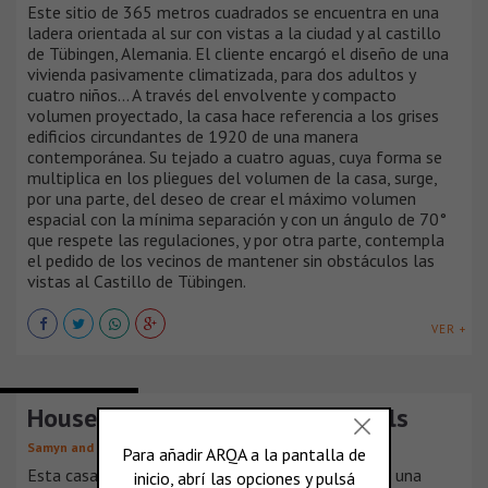
Este sitio de 365 metros cuadrados se encuentra en una
ladera orientada al sur con vistas a la ciudad y al castillo
de Tübingen, Alemania. El cliente encargó el diseño de una
vivienda pasivamente climatizada, para dos adultos y
cuatro niños... A través del envolvente y compacto
volumen proyectado, la casa hace referencia a los grises
edificios circundantes de 1920 de una manera
contemporánea. Su tejado a cuatro aguas, cuya forma se
multiplica en los pliegues del volumen de la casa, surge,
por una parte, del deseo de crear el máximo volumen
espacial con la mínima separación y con un ángulo de 70°
que respete las regulaciones, y por otra parte, contempla
el pedido de los vecinos de mantener sin obstáculos las
vistas al Castillo de Tübingen.
VER +
CASAS SUBURBANAS
House in the outskirts of Brussels
,
Samyn and Partners
Philippe Samyn
Esta casa para un artista incluye la planta baja de una