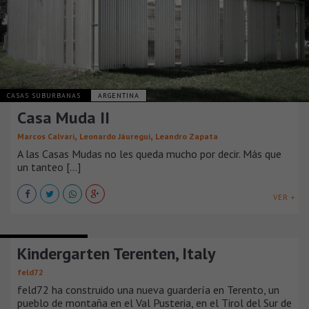
CASAS SUBURBANAS
ARGENTINA
Casa Muda II
,
,
Marcos Calvari
Leonardo Jáuregui
Leandro Zapata
A las Casas Mudas no les queda mucho por decir. Más que
un tanteo [...]
VER +
CASAS SUBURBANAS
Kindergarten Terenten, Italy
feld72
feld72 ha construido una nueva guardería en Terento, un
pueblo de montaña en el Val Pusteria, en el Tirol del Sur de