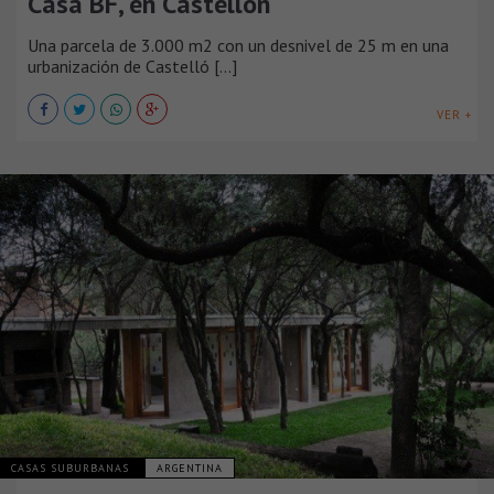
Casa BF, en Castellón
Una parcela de 3.000 m2 con un desnivel de 25 m en una
urbanización de Castelló [...]
VER +
CASAS SUBURBANAS
ARGENTINA