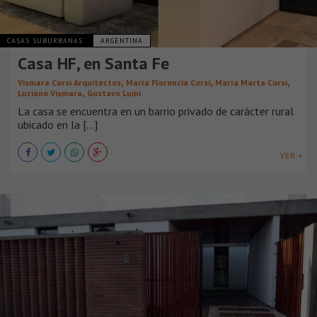
CASAS SUBURBANAS
ARGENTINA
Casa HF, en Santa Fe
,
,
,
Vismara Corsi Arquitectos
María Florencia Corsi
María Marta Corsi
,
Luciano Vismara
Gustavo Luini
La casa se encuentra en un barrio privado de carácter rural
ubicado en la [...]
VER +