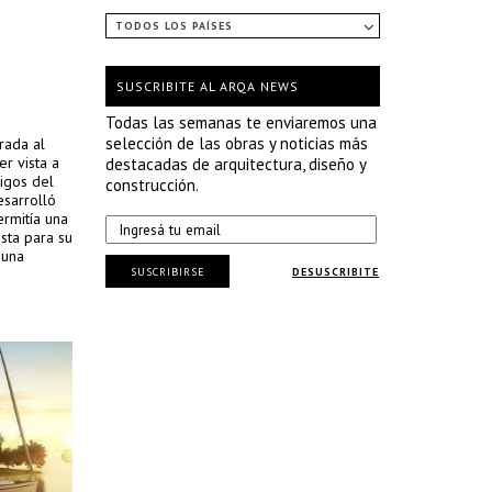
TODOS LOS PAÍSES
SUSCRIBITE AL ARQA NEWS
Todas las semanas te enviaremos una
selección de las obras y noticias más
rada al
er vista a
destacadas de arquitectura, diseño y
migos del
construcción.
esarrolló
ermitía una
esta para su
 una
SUSCRIBIRSE
DESUSCRIBITE