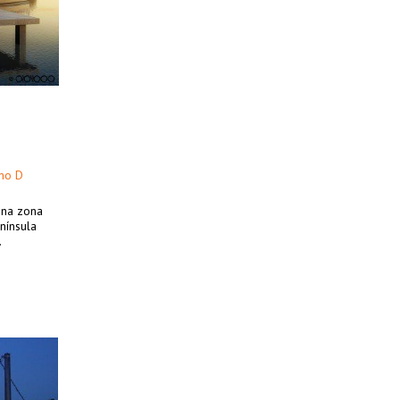
ano D
una zona
nínsula
.