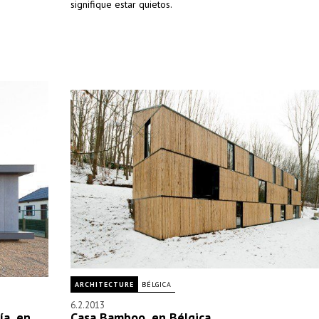
signifique estar quietos.
ARCHITECTURE
BÉLGICA
6.2.2013
ía, en
Casa Bamboo, en Bélgica