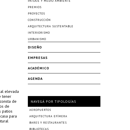
PAISAJE Y MEDIO AMBIENTE
PREMIOS
PROYECTOS
CONSTRUCCIÓN
ARQUITECTURA SUSTENTABLE
INTERIORISMO
URBANISMO
DISEÑO
EMPRESAS
ACADÉMICO
AGENDA
ial elevada
e tener
 consta de
NAVEGÁ POR TIPOLOGÍAS
ios de
AEROPUERTOS
s patios
 casa para
ARQUITECTURA EFÍMERA
tural
BARES Y RESTAURANTES
BIBLIOTECAS