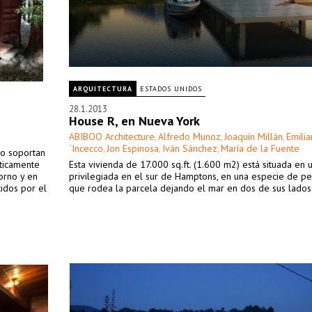
ARQUITECTURA
ESTADOS UNIDOS
28.1.2013
House R, en Nueva York
ABIBOO Architecture
Alfredo Munoz
Joaquín Millán
Emili
,
,
,
´Incecco
Jon Espinosa
Iván Sánchez
María de la Fuente
,
,
,
lo soportan
éticamente
Esta vivienda de 17.000 sq.ft. (1.600 m2) está situada en 
torno y en
privilegiada en el sur de Hamptons, en una especie de pe
idos por el
que rodea la parcela dejando el mar en dos de sus lados