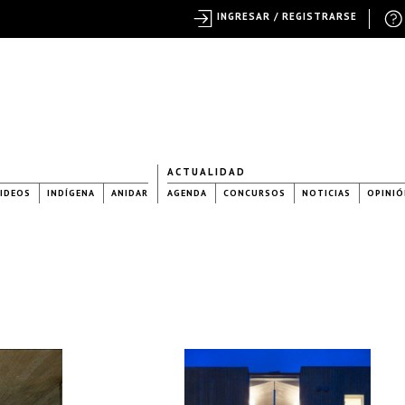
INGRESAR / REGISTRARSE
ACTUALIDAD
IDEOS
INDÍGENA
ANIDAR
AGENDA
CONCURSOS
NOTICIAS
OPINIÓ