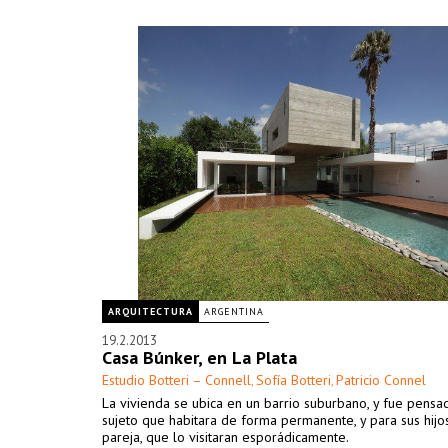
ARQUITECTURA
ARGENTINA
19.2.2013
Casa Búnker, en La Plata
Estudio Botteri – Connell
Sofía Botteri
Patricio Connel
,
,
La vivienda se ubica en un barrio suburbano, y fue pensa
sujeto que habitara de forma permanente, y para sus hijos
pareja, que lo visitaran esporádicamente.