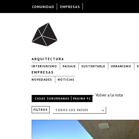
COMUNIDAD
EMPRESAS
ARQUITECTURA
INTERIORISMO
PAISAJE
SUSTENTABLE
URBANISMO
V
EMPRESAS
NOVEDADES
NOTICIAS
← Volver a la nota
|
CASAS SUBURBANAS
PÁGINA 91
FILTROS
TODOS LOS PAÍSES