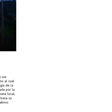
y sus
no al cual
gía de la
ada por la
ana local,
 basa su
rativos