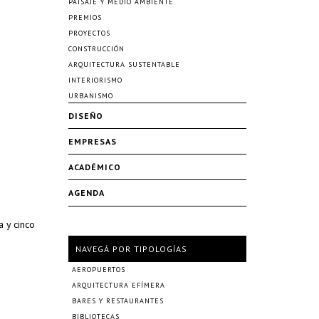
PAISAJE Y MEDIO AMBIENTE
PREMIOS
PROYECTOS
CONSTRUCCIÓN
ARQUITECTURA SUSTENTABLE
INTERIORISMO
URBANISMO
DISEÑO
EMPRESAS
ACADÉMICO
AGENDA
a y cinco
NAVEGÁ POR TIPOLOGÍAS
AEROPUERTOS
ARQUITECTURA EFÍMERA
BARES Y RESTAURANTES
BIBLIOTECAS