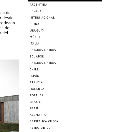
ARGENTINA
ESPAÑA
ada de
do desde
INTERNACIONAL
y rodeado
CHINA
ena de
URUGUAY
a del
MÉXICO
ITALIA
ESTADOS UNIDOS
ECUADOR
ESTADOS UNIDOS
CHILE
JAPÓN
FRANCIA
HOLANDA
PORTUGAL
BRASIL
PERÚ
ALEMANIA
REPÚBLICA CHECA
REINO UNIDO