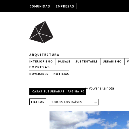
COMUNIDAD
EMPRESAS
ARQUITECTURA
INTERIORISMO
PAISAJE
SUSTENTABLE
URBANISMO
V
EMPRESAS
NOVEDADES
NOTICIAS
← Volver a la nota
|
CASAS SUBURBANAS
PÁGINA 90
FILTROS
TODOS LOS PAÍSES