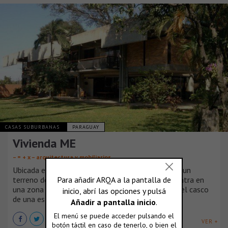
CASAS SUBURBANAS
PARAGUAY
Vivienda ME
– = + x – arquitectura y mobiliarios
Ubicada en la ciudad de Mariano Roque Alonzo en un
terreno de 100 mts. x 100 mts., la obra se encuentra en
una zona muy arbolada donde anteriormente era el casco
de una estancia.
VER +