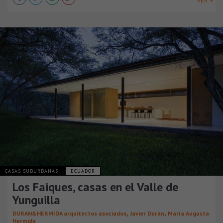
VER +
CASAS SUBURBANAS
ECUADOR
Los Faiques, casas en el Valle de
Yunguilla
,
,
DURAN&HERMIDA arquitectos asociados
Javier Durán
María Augusta
Hermida