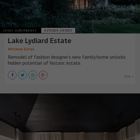
CASAS SUBURBANAS
ESTADOS UNIDOS
Lake Lydiard Estate
Wittman Estes
Remodel of fashion designer’s new family home unlocks
hidden potential of historic estate.
VER +