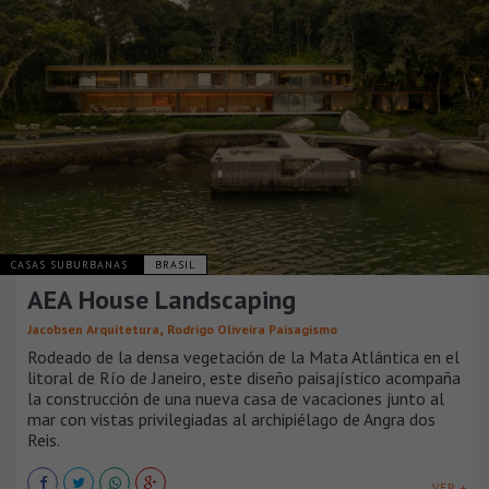
CASAS SUBURBANAS
BRASIL
AEA House Landscaping
,
Jacobsen Arquitetura
Rodrigo Oliveira Paisagismo
Rodeado de la densa vegetación de la Mata Atlántica en el
litoral de Río de Janeiro, este diseño paisajístico acompaña
la construcción de una nueva casa de vacaciones junto al
mar con vistas privilegiadas al archipiélago de Angra dos
Reis.
VER +