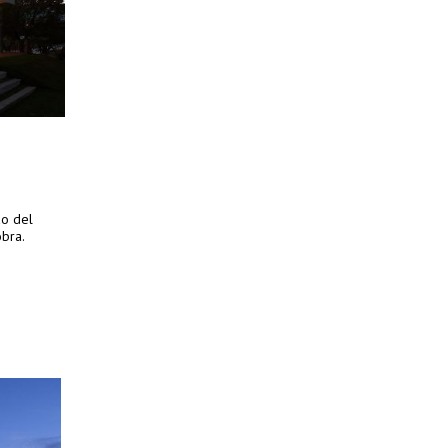
do del
obra.