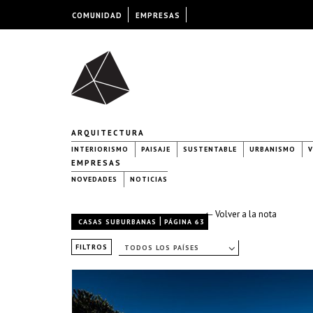
COMUNIDAD
EMPRESAS
ARQUITECTURA
INTERIORISMO
PAISAJE
SUSTENTABLE
URBANISMO
V
EMPRESAS
NOVEDADES
NOTICIAS
← Volver a la nota
|
CASAS SUBURBANAS
PÁGINA 63
FILTROS
TODOS LOS PAÍSES