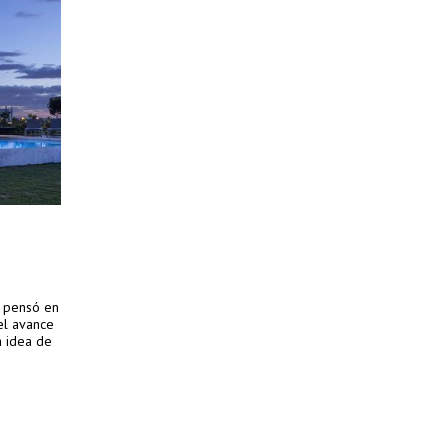
e pensó en
el avance
a idea de