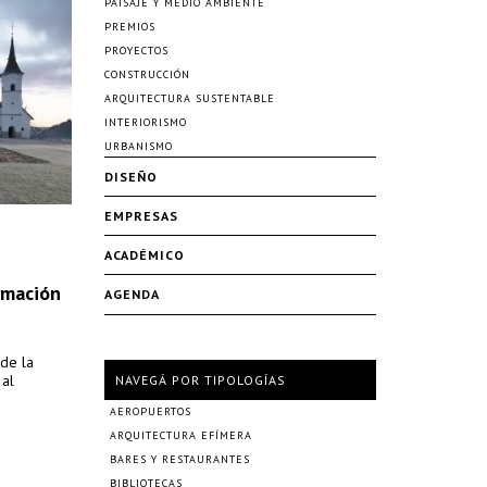
PAISAJE Y MEDIO AMBIENTE
PREMIOS
PROYECTOS
CONSTRUCCIÓN
ARQUITECTURA SUSTENTABLE
INTERIORISMO
URBANISMO
DISEÑO
EMPRESAS
ACADÉMICO
rmación
AGENDA
 de la
 al
NAVEGÁ POR TIPOLOGÍAS
AEROPUERTOS
ARQUITECTURA EFÍMERA
BARES Y RESTAURANTES
BIBLIOTECAS