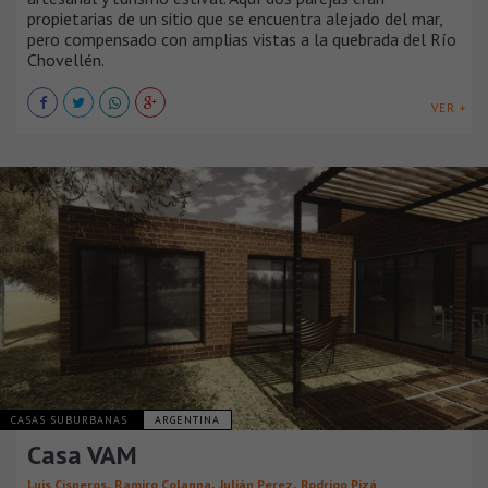
propietarias de un sitio que se encuentra alejado del mar,
pero compensado con amplias vistas a la quebrada del Río
Chovellén.
VER +
CASAS SUBURBANAS
ARGENTINA
Casa VAM
,
,
,
Luis Cisneros
Ramiro Colanna
Julián Perez
Rodrigo Pizá