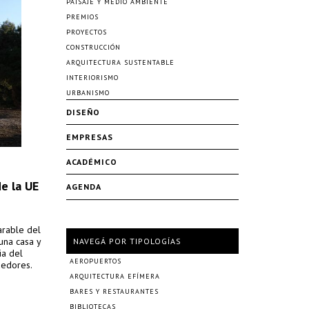
PAISAJE Y MEDIO AMBIENTE
PREMIOS
PROYECTOS
CONSTRUCCIÓN
ARQUITECTURA SUSTENTABLE
INTERIORISMO
URBANISMO
DISEÑO
EMPRESAS
ACADÉMICO
e la UE
AGENDA
arable del
una casa y
NAVEGÁ POR TIPOLOGÍAS
ia del
AEROPUERTOS
ededores.
ARQUITECTURA EFÍMERA
BARES Y RESTAURANTES
BIBLIOTECAS