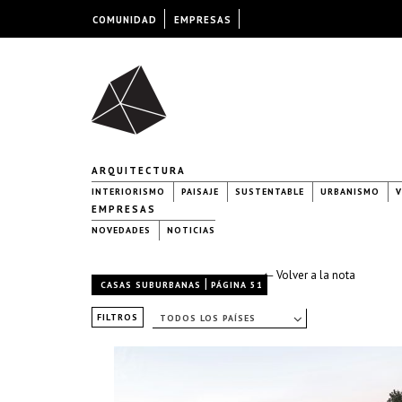
COMUNIDAD
EMPRESAS
ARQUITECTURA
INTERIORISMO
PAISAJE
SUSTENTABLE
URBANISMO
V
EMPRESAS
NOVEDADES
NOTICIAS
← Volver a la nota
|
CASAS SUBURBANAS
PÁGINA 51
FILTROS
TODOS LOS PAÍSES