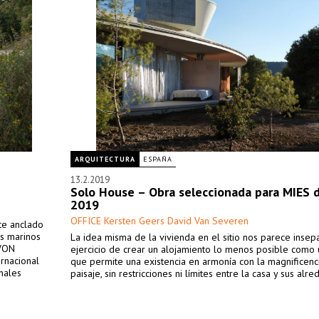
ARQUITECTURA
ESPAÑA
13.2.2019
Solo House – Obra seleccionada para MIES d
2019
OFFICE Kersten Geers David Van Severen
te anclado
es marinos
La idea misma de la vivienda en el sitio nos parece insep
 VON
ejercicio de crear un alojamiento lo menos posible como 
rnacional
que permite una existencia en armonía con la magnificenc
nales
paisaje, sin restricciones ni límites entre la casa y sus alr