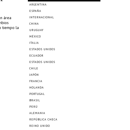
ARGENTINA
ESPAÑA
un área
INTERNACIONAL
ambios
CHINA
o tiempo la
URUGUAY
MÉXICO
ITALIA
ESTADOS UNIDOS
ECUADOR
ESTADOS UNIDOS
CHILE
JAPÓN
FRANCIA
HOLANDA
PORTUGAL
BRASIL
PERÚ
ALEMANIA
REPÚBLICA CHECA
REINO UNIDO