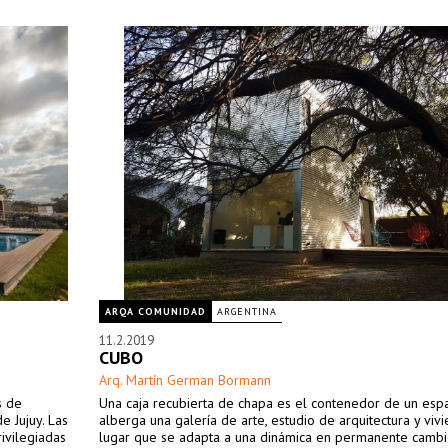
ARQA COMUNIDAD
ARGENTINA
11.2.2019
CUBO
Arq. Martín German Bormann
s de
Una caja recubierta de chapa es el contenedor de un esp
e Jujuy. Las
alberga una galería de arte, estudio de arquitectura y viv
rivilegiadas
lugar que se adapta a una dinámica en permanente cambi