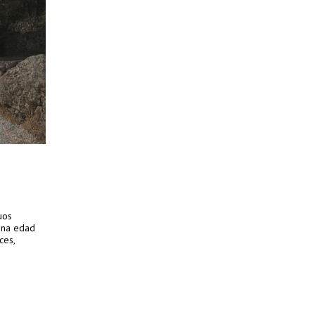
uos
una edad
ces,