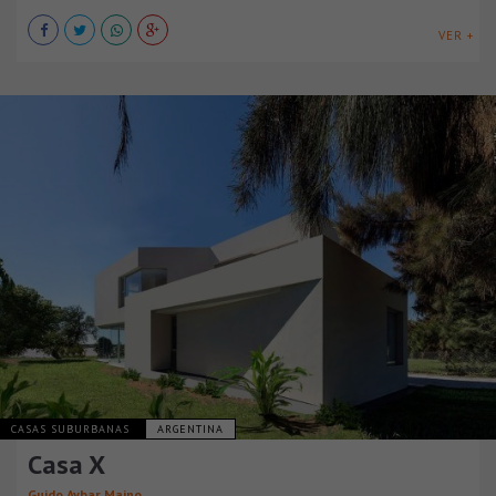
VER +
CASAS SUBURBANAS
ARGENTINA
Casa X
Guido Aybar Maino