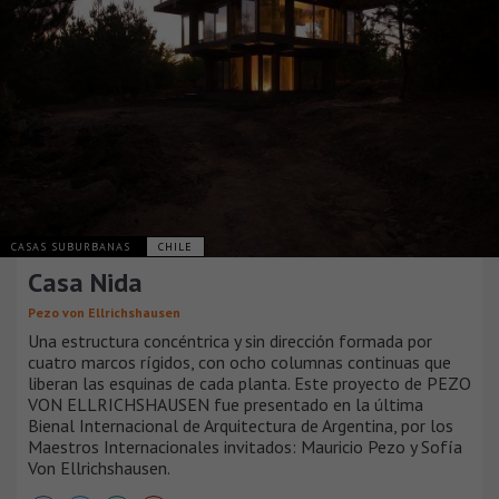
CASAS SUBURBANAS
CHILE
Casa Nida
Pezo von Ellrichshausen
Una estructura concéntrica y sin dirección formada por
cuatro marcos rígidos, con ocho columnas continuas que
liberan las esquinas de cada planta. Este proyecto de PEZO
VON ELLRICHSHAUSEN fue presentado en la última
Bienal Internacional de Arquitectura de Argentina, por los
Maestros Internacionales invitados: Mauricio Pezo y Sofía
Von Ellrichshausen.