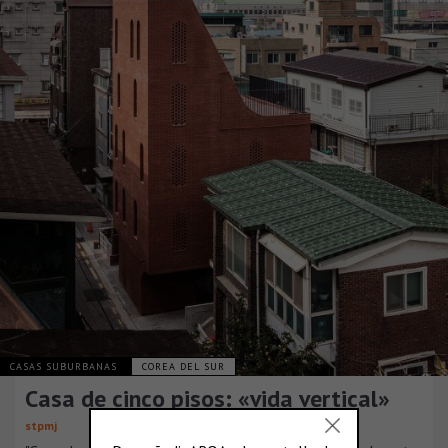
CASAS SUBURBANAS
COREA DEL SUR
Casa de cinco pisos: «vida vertical»
stpmj