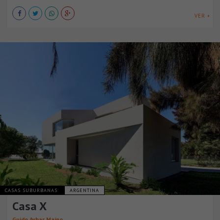
VER +
CASAS SUBURBANAS
ARGENTINA
Casa X
Guido Aybar Maino