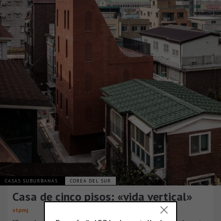
CASAS SUBURBANAS
COREA DEL SUR
Casa de cinco pisos: «vida vertical»
stpmj