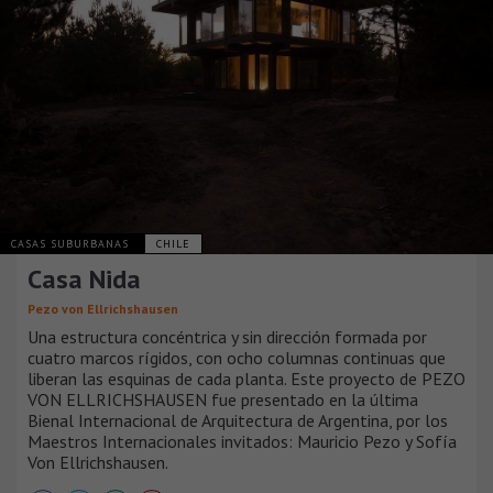
CASAS SUBURBANAS
CHILE
Casa Nida
Pezo von Ellrichshausen
Una estructura concéntrica y sin dirección formada por
cuatro marcos rígidos, con ocho columnas continuas que
liberan las esquinas de cada planta. Este proyecto de PEZO
VON ELLRICHSHAUSEN fue presentado en la última
Bienal Internacional de Arquitectura de Argentina, por los
Maestros Internacionales invitados: Mauricio Pezo y Sofía
Von Ellrichshausen.