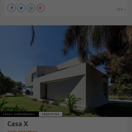
VER +
CASAS SUBURBANAS
ARGENTINA
Casa X
Guido Aybar Maino