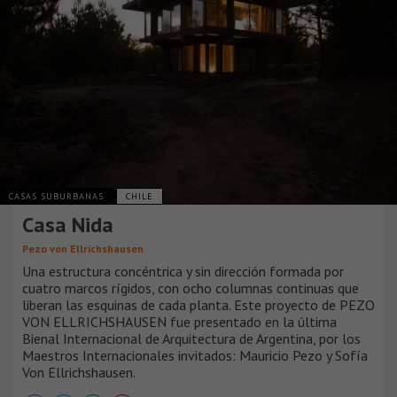
CASAS SUBURBANAS
CHILE
Casa Nida
Pezo von Ellrichshausen
Una estructura concéntrica y sin dirección formada por
cuatro marcos rígidos, con ocho columnas continuas que
liberan las esquinas de cada planta. Este proyecto de PEZO
VON ELLRICHSHAUSEN fue presentado en la última
Bienal Internacional de Arquitectura de Argentina, por los
Maestros Internacionales invitados: Mauricio Pezo y Sofía
Von Ellrichshausen.