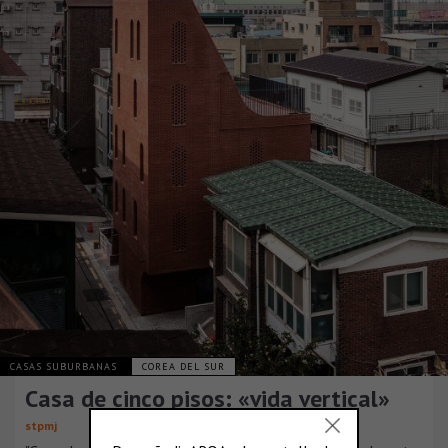
CASAS SUBURBANAS
COREA DEL SUR
Casa de cinco pisos: «vida vertical»
stpmj