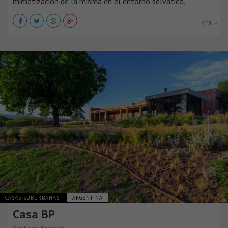
mimetización de la misma en el entorno selvático.
VER +
CASAS SUBURBANAS
ARGENTINA
Casa BP
Santiago Bertotti