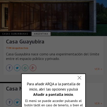
CASAS SUBURBANAS
ARGENTINA
Casa Guayubira
TIM Arquitectos
Casa Guayubira nace como una experimentación del límite
entre el espacio público y privado.
VER +
CASAS SUBURBANAS
ARGENTINA
Casa Moctezuma
VER +