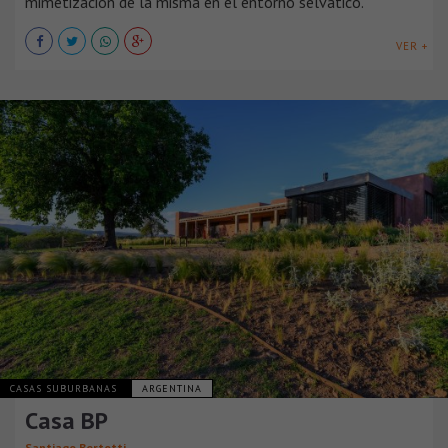
mimetización de la misma en el entorno selvático.
VER +
CASAS SUBURBANAS
ARGENTINA
Casa BP
Santiago Bertotti