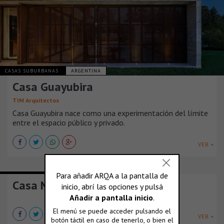
CASAS SUBURBANAS
ARGENTINA
Casa Guayubira
TIM Arquitectos
Casa Guayubira nace como una experimentación del límite
entre el espacio público y privado.
VER +
CASAS SUBURBANAS
ARGENTINA
Casa Moctezuma
VER +