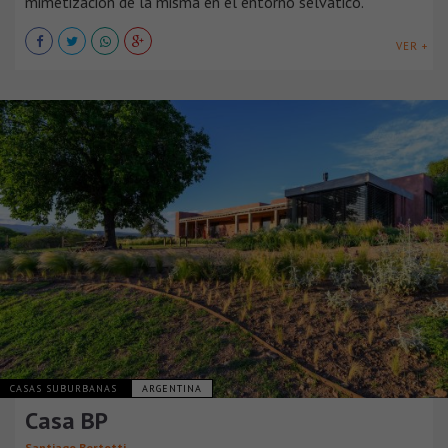
mimetización de la misma en el entorno selvático.
VER +
CASAS SUBURBANAS
ARGENTINA
Casa BP
Santiago Bertotti