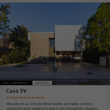
CASAS SUBURBANAS
ARGENTINA
Casa SV
Arrillaga Parola Arquitectos
Ubicada en un lote de dimensiones acotadas y retiros
reglamentarios exigentes (pero con excelentes visuales