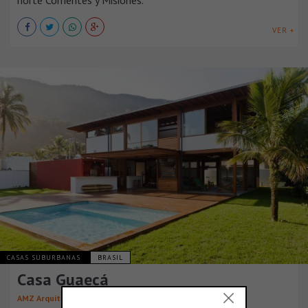
VER +
CASAS SUBURBANAS
BRASIL
Casa Guaecá
AMZ Arquitetos