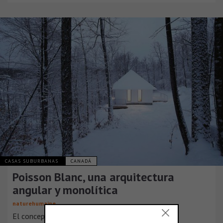
CASAS SUBURBANAS
CANADÁ
Poisson Blanc, una arquitectura
angular y monolítica
naturehumaine
El concepto de este chalet es el resultado de la