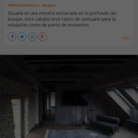
CARTA architecte + designer
Situada en una meseta enclavada en lo profundo del
bosque, esta cabaña sirve tanto de santuario para la
relajación como de punto de encuentro.
VER +