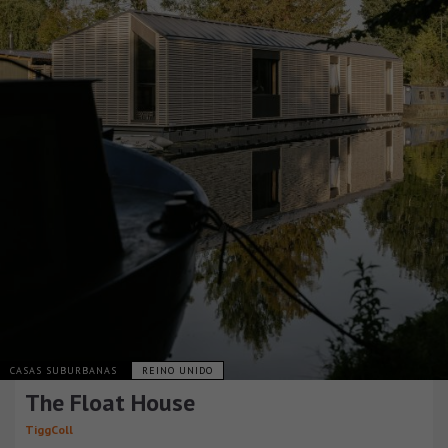
CASAS SUBURBANAS
REINO UNIDO
The Float House
TiggColl