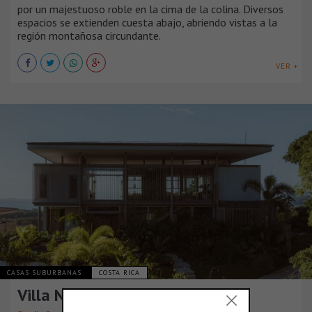
por un majestuoso roble en la cima de la colina. Diversos
espacios se extienden cuesta abajo, abriendo vistas a la
región montañosa circundante.
VER +
CASAS SUBURBANAS
COSTA RICA
Villa Nuri