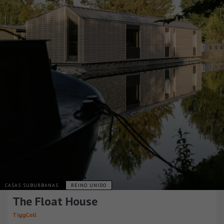
CASAS SUBURBANAS
REINO UNIDO
The Float House
TiggColl