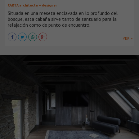
CARTA architecte + designer
Situada en una meseta enclavada en lo profundo del
bosque, esta cabaña sirve tanto de santuario para la
relajación como de punto de encuentro.
VER +