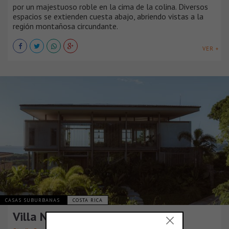
por un majestuoso roble en la cima de la colina. Diversos
espacios se extienden cuesta abajo, abriendo vistas a la
región montañosa circundante.
VER +
CASAS SUBURBANAS
COSTA RICA
Villa Nuri