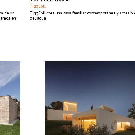
TiggColl
ra de un
TiggColl crea una casa familiar contemporánea y accesible
tarnos en
del agua.