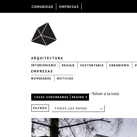
COMUNIDAD
EMPRESAS
ARQUITECTURA
INTERIORISMO
PAISAJE
SUSTENTABLE
URBANISMO
V
EMPRESAS
NOVEDADES
NOTICIAS
← Volver a la nota
|
CASAS SUBURBANAS
PÁGINA 3
FILTROS
TODOS LOS PAÍSES