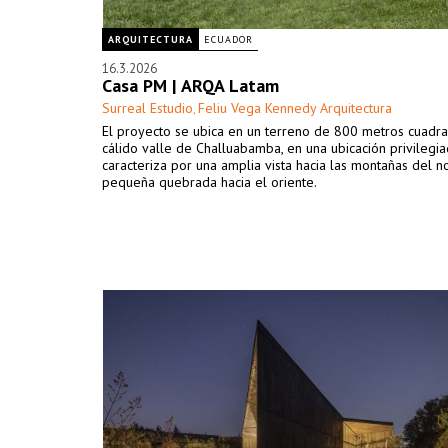
ARQUITECTURA
ECUADOR
16.3.2026
Casa PM | ARQA Latam
Surreal Estudio
Feliu Vega Kennedy Arquitectura
,
El proyecto se ubica en un terreno de 800 metros cuadr
cálido valle de Challuabamba, en una ubicación privilegi
caracteriza por una amplia vista hacia las montañas del n
pequeña quebrada hacia el oriente.