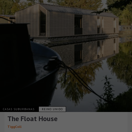
CASAS SUBURBANAS
REINO UNIDO
The Float House
TiggColl