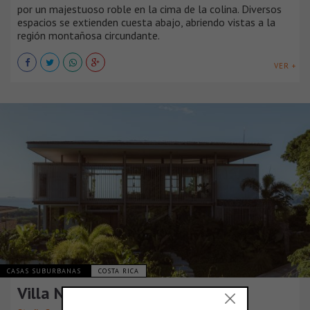
por un majestuoso roble en la cima de la colina. Diversos
espacios se extienden cuesta abajo, abriendo vistas a la
región montañosa circundante.
VER +
CASAS SUBURBANAS
COSTA RICA
Villa Nuri