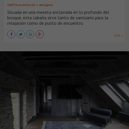
CARTA architecte + designer
Situada en una meseta enclavada en lo profundo del
bosque, esta cabaña sirve tanto de santuario para la
relajación como de punto de encuentro.
VER +