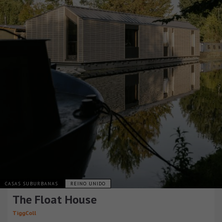
CASAS SUBURBANAS
REINO UNIDO
The Float House
TiggColl