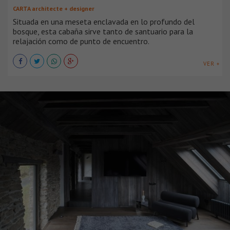
CARTA architecte + designer
Situada en una meseta enclavada en lo profundo del
bosque, esta cabaña sirve tanto de santuario para la
relajación como de punto de encuentro.
VER +