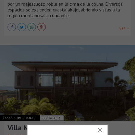
por un majestuoso roble en la cima de la colina. Diversos
espacios se extienden cuesta abajo, abriendo vistas a la
región montañosa circundante.
VER +
CASAS SUBURBANAS
COSTA RICA
Villa Nuri