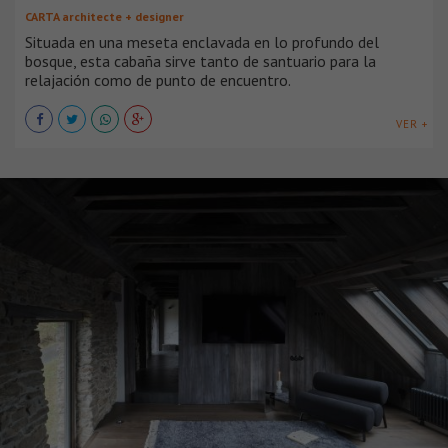
CARTA architecte + designer
Situada en una meseta enclavada en lo profundo del
bosque, esta cabaña sirve tanto de santuario para la
relajación como de punto de encuentro.
VER +