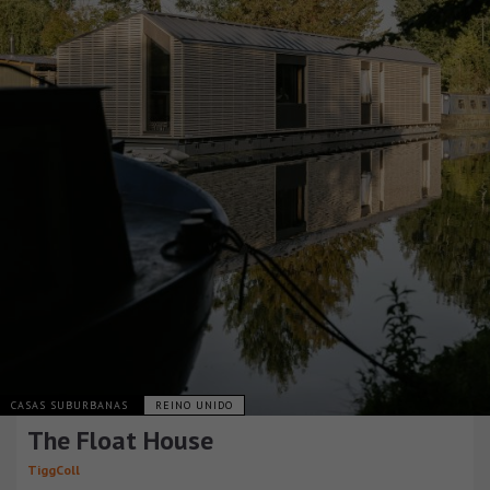
CASAS SUBURBANAS
REINO UNIDO
The Float House
TiggColl