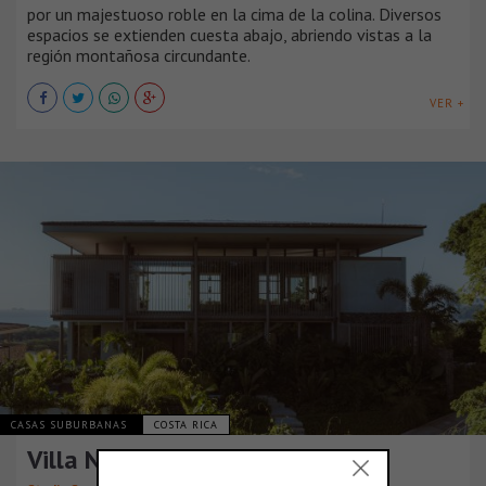
por un majestuoso roble en la cima de la colina. Diversos
espacios se extienden cuesta abajo, abriendo vistas a la
región montañosa circundante.
VER +
CASAS SUBURBANAS
COSTA RICA
Villa Nuri