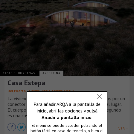
CASAS SUBURBANAS
ARGENTINA
Casa Estepa
,
Del Puerto – Sardin
Arq. Gerardo Sirolli
La vivienda se compone de dos cuerpos articulados por un
conector enterrado, para aminorar el impacto en el lugar.
El cuerpo principal es la vivienda en sí misma, el segundo
es una casa de huéspedes y las cocheras.
VER +