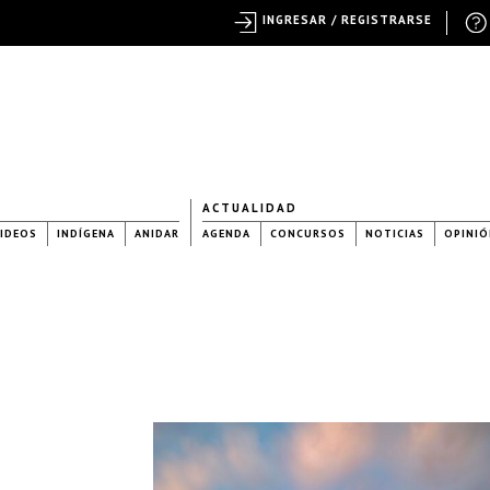
INGRESAR / REGISTRARSE
ACTUALIDAD
IDEOS
INDÍGENA
ANIDAR
AGENDA
CONCURSOS
NOTICIAS
OPINIÓ