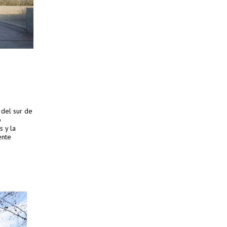
 del sur de
o
 y la
ente