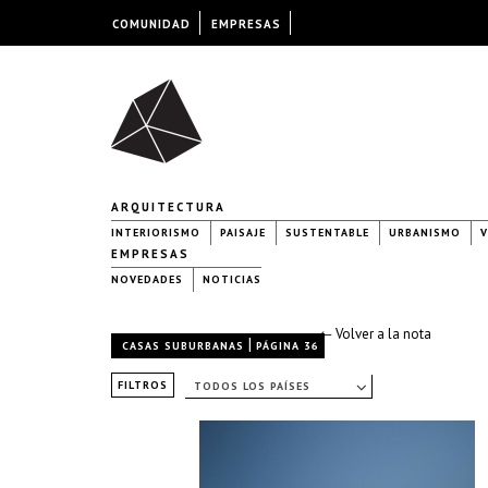
COMUNIDAD
EMPRESAS
ARQUITECTURA
INTERIORISMO
PAISAJE
SUSTENTABLE
URBANISMO
V
EMPRESAS
NOVEDADES
NOTICIAS
← Volver a la nota
|
CASAS SUBURBANAS
PÁGINA 36
FILTROS
TODOS LOS PAÍSES