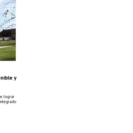
nible y
ue lograr
 integrado