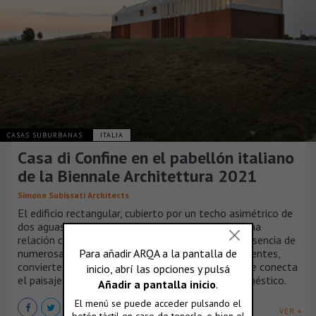
CASAS SUBURBANAS
ITALIA
Casa di Confine en el pabellón italiano
de la Biennale Architettura 2021
Simone Subissati Architects
El edificio rectangular, cubierto por un techo asimétrico de
dos aguas, se extiende de este a oeste, en estrecha
relación con la tierra cultivada circundante. La presencia de
numerosas aberturas, de formas y funciones diferentes,
convierte la casa en una especie de dispositivo que conecta
el paisaje montañoso con el espacio íntimo y doméstico.
VER +