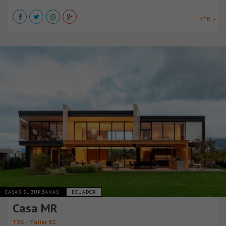
VER +
CASAS SUBURBANAS
ECUADOR
Casa MR
TEC – Taller EC