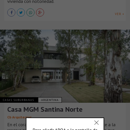
vivienda con notoriedad.
VER +
CASAS SUBURBANAS
ARGENTINA
Casa MGM Santina Norte
Cb Arquitectas
En el corazón de Valle Escondido, Córdoba, y frente a la