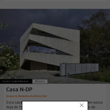
CASAS SUBURBANAS
BÉLGICA
Casa N-DP
Graux & Baeyens Architecten
Esta casa a lo largo de Leuvense Vaart en Mechelen nunca
deja de fascinar. Un juego aparentemente aleatorio de