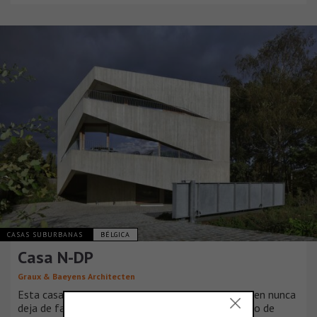
CASAS SUBURBANAS
BÉLGICA
Casa N-DP
Graux & Baeyens Architecten
Esta casa a lo largo de Leuvense Vaart en Mechelen nunca
deja de fascinar. Un juego aparentemente aleatorio de