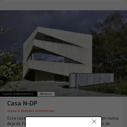
CASAS SUBURBANAS
BÉLGICA
Casa N-DP
Graux & Baeyens Architecten
Esta casa a lo largo de Leuvense Vaart en Mechelen nunca
deja de fascinar. Un juego aparentemente aleatorio de