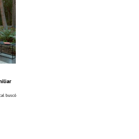
iliar
cal buscó