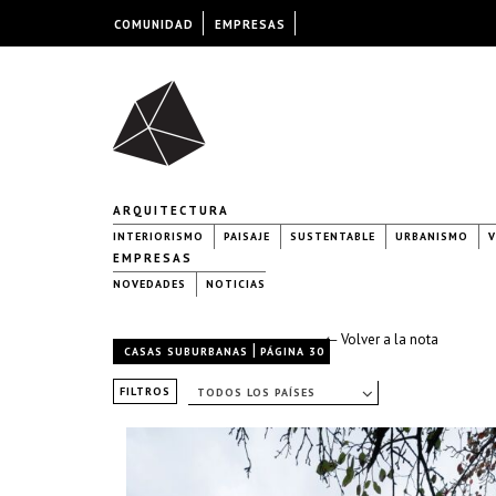
COMUNIDAD
EMPRESAS
ARQUITECTURA
INTERIORISMO
PAISAJE
SUSTENTABLE
URBANISMO
V
EMPRESAS
NOVEDADES
NOTICIAS
← Volver a la nota
|
CASAS SUBURBANAS
PÁGINA 30
FILTROS
TODOS LOS PAÍSES