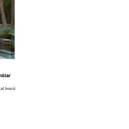
iliar
cal buscó