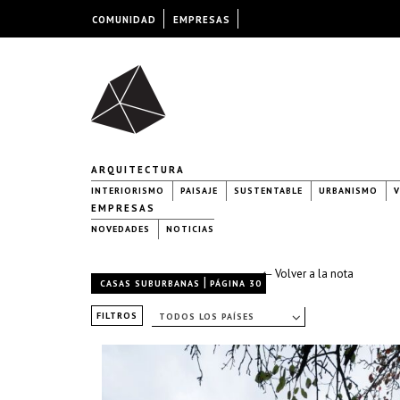
COMUNIDAD
EMPRESAS
ARQUITECTURA
INTERIORISMO
PAISAJE
SUSTENTABLE
URBANISMO
V
EMPRESAS
NOVEDADES
NOTICIAS
← Volver a la nota
|
CASAS SUBURBANAS
PÁGINA 30
FILTROS
TODOS LOS PAÍSES