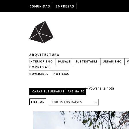
COMUNIDAD
EMPRESAS
ARQUITECTURA
INTERIORISMO
PAISAJE
SUSTENTABLE
URBANISMO
V
EMPRESAS
NOVEDADES
NOTICIAS
← Volver a la nota
|
CASAS SUBURBANAS
PÁGINA 30
FILTROS
TODOS LOS PAÍSES