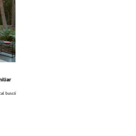
iliar
cal buscó