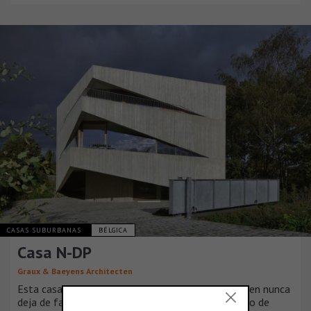
CASAS SUBURBANAS
BÉLGICA
Casa N-DP
Graux & Baeyens Architecten
Esta casa a lo largo de Leuvense Vaart en Mechelen nunca
deja de fascinar. Un juego aparentemente aleatorio de