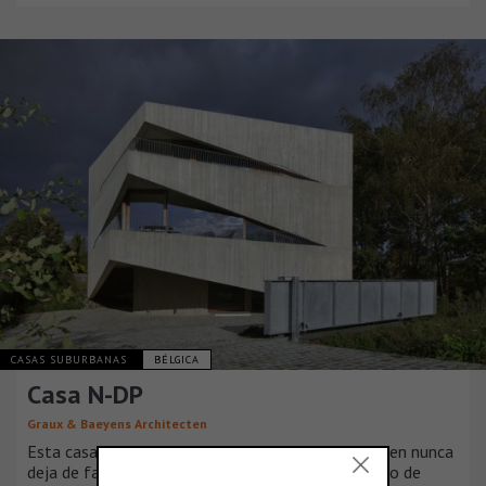
CASAS SUBURBANAS
BÉLGICA
Casa N-DP
Graux & Baeyens Architecten
Esta casa a lo largo de Leuvense Vaart en Mechelen nunca
deja de fascinar. Un juego aparentemente aleatorio de