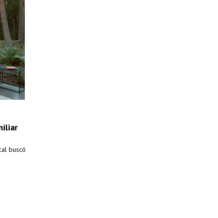
iliar
cal buscó