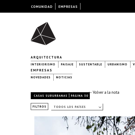
COMUNIDAD
EMPRESAS
ARQUITECTURA
INTERIORISMO
PAISAJE
SUSTENTABLE
URBANISMO
V
EMPRESAS
NOVEDADES
NOTICIAS
← Volver a la nota
|
CASAS SUBURBANAS
PÁGINA 30
FILTROS
TODOS LOS PAÍSES