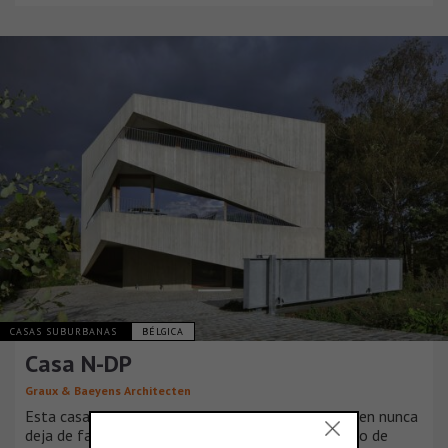
CASAS SUBURBANAS
BÉLGICA
Casa N-DP
Graux & Baeyens Architecten
Esta casa a lo largo de Leuvense Vaart en Mechelen nunca
deja de fascinar. Un juego aparentemente aleatorio de