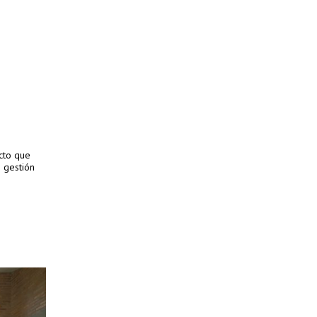
cto que
e gestión