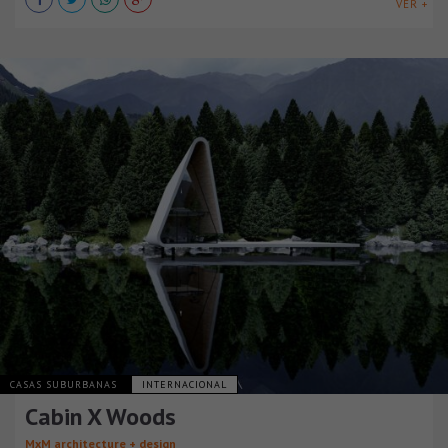
VER +
CASAS SUBURBANAS
INTERNACIONAL
Cabin X Woods
MxM architecture + design