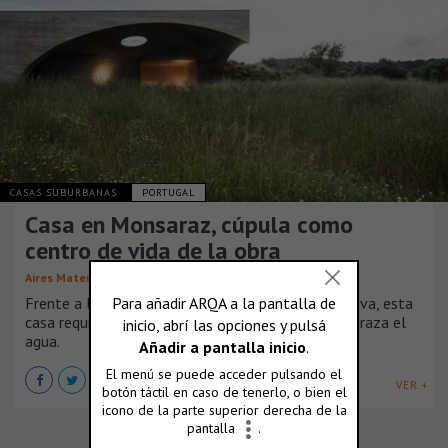
CASAS SUBURBANAS
PORTUGAL
Casa en Monsaraz, cúpula como
centro de vida de la obra
Aires Mateus
Frente a las extensiones ilimitadas del lago Alqueva, esta
casa requiere un centro: un patio protegido que abraza el
agua.
VER +