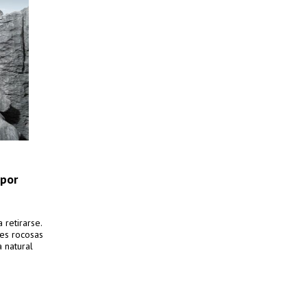
 por
retirarse.
nes rocosas
 natural