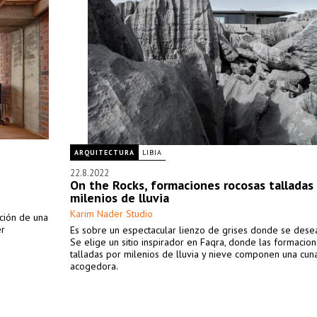
ARQUITECTURA
LIBIA
22.8.2022
On the Rocks, formaciones rocosas talladas
milenios de lluvia
Karim Nader Studio
ación de una
er
Es sobre un espectacular lienzo de grises donde se desea 
Se elige un sitio inspirador en Faqra, donde las formacio
talladas por milenios de lluvia y nieve componen una cuna
acogedora.