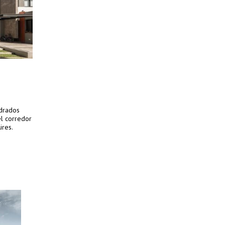
adrados
el corredor
ires.