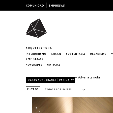
COMUNIDAD
EMPRESAS
ARQUITECTURA
INTERIORISMO
PAISAJE
SUSTENTABLE
URBANISMO
V
EMPRESAS
NOVEDADES
NOTICIAS
← Volver a la nota
|
CASAS SUBURBANAS
PÁGINA 27
FILTROS
TODOS LOS PAÍSES