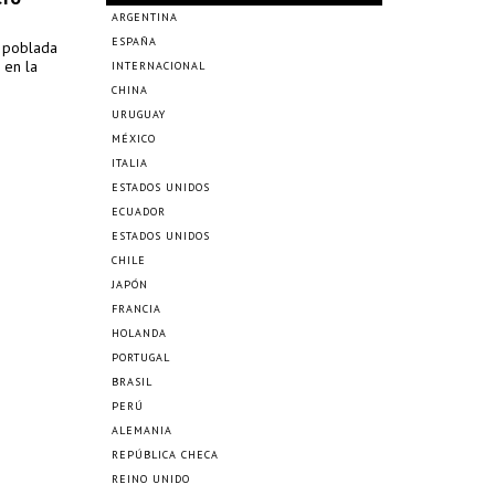
ARGENTINA
ESPAÑA
s poblada
 en la
INTERNACIONAL
CHINA
URUGUAY
MÉXICO
ITALIA
ESTADOS UNIDOS
ECUADOR
ESTADOS UNIDOS
CHILE
JAPÓN
FRANCIA
HOLANDA
PORTUGAL
BRASIL
PERÚ
ALEMANIA
REPÚBLICA CHECA
REINO UNIDO