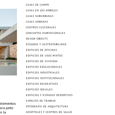
CASAS DE CAMPO
CASAS EN LOS ÁRBOLES
CASAS SUBURBANAS
CASAS URBANAS
CENTROS CULTURALES
CONJUNTOS HABITACIONALES
DESIGN OBJECTS
ECOLOGÍA Y SUSTENTABILIDAD
EDIFICIOS DE OFICINAS
EDIFICIOS DE USOS MIXTOS
EDIFICIOS DE VIVIENDA
EDIFICIOS EDUCACIONALES
EDIFICIOS INDUSTRIALES
EDIFICIOS INSTITUCIONALES
EDIFICIOS RECREATIVOS
EDIFICIOS SOCIALES
EDIFICIOS Y ESTADIOS DEPORTIVOS
ESPACIOS DE TRABAJO
s elementos
FOTOGRAFÍA DE ARQUITECTURA
ora junto
n la
HOSPITALES Y CENTROS DE SALUD