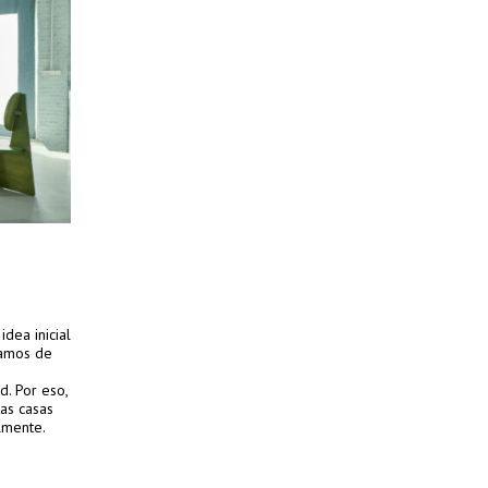
dea inicial
ramos de
d. Por eso,
as casas
lmente.