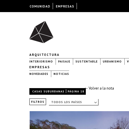
COMUNIDAD
EMPRESAS
ARQUITECTURA
INTERIORISMO
PAISAJE
SUSTENTABLE
URBANISMO
V
EMPRESAS
NOVEDADES
NOTICIAS
← Volver a la nota
|
CASAS SUBURBANAS
PÁGINA 18
FILTROS
TODOS LOS PAÍSES