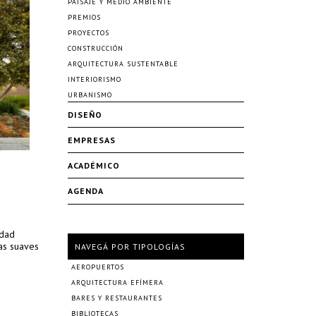
PAISAJE Y MEDIO AMBIENTE
PREMIOS
PROYECTOS
CONSTRUCCIÓN
ARQUITECTURA SUSTENTABLE
INTERIORISMO
URBANISMO
DISEÑO
EMPRESAS
ACADÉMICO
AGENDA
idad
las suaves
NAVEGÁ POR TIPOLOGÍAS
AEROPUERTOS
ARQUITECTURA EFÍMERA
BARES Y RESTAURANTES
BIBLIOTECAS