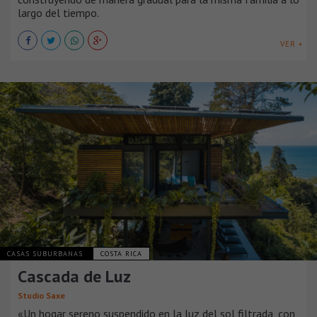
largo del tiempo.
VER +
CASAS SUBURBANAS
COSTA RICA
Cascada de Luz
Studio Saxe
«Un hogar sereno suspendido en la luz del sol filtrada, con