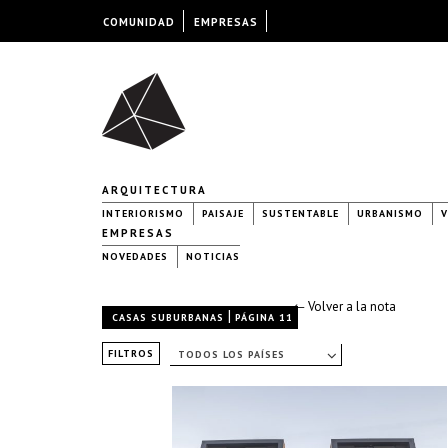
COMUNIDAD
EMPRESAS
ARQUITECTURA
INTERIORISMO
PAISAJE
SUSTENTABLE
URBANISMO
V
EMPRESAS
NOVEDADES
NOTICIAS
← Volver a la nota
|
CASAS SUBURBANAS
PÁGINA 11
FILTROS
TODOS LOS PAÍSES