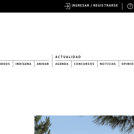
INGRESAR / REGISTRARSE
ACTUALIDAD
IDEOS
INDÍGENA
ANIDAR
AGENDA
CONCURSOS
NOTICIAS
OPINIÓ