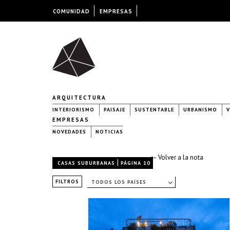
COMUNIDAD
EMPRESAS
ARQUITECTURA
INTERIORISMO
PAISAJE
SUSTENTABLE
URBANISMO
V
EMPRESAS
NOVEDADES
NOTICIAS
← Volver a la nota
|
CASAS SUBURBANAS
PÁGINA 10
FILTROS
TODOS LOS PAÍSES