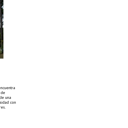
encuentra
d de
 de una
nsidad con
res.