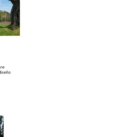
bre
diseño