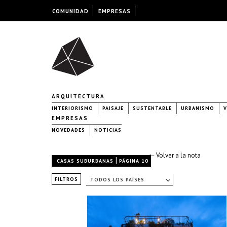
COMUNIDAD
EMPRESAS
ARQUITECTURA
INTERIORISMO
PAISAJE
SUSTENTABLE
URBANISMO
V
EMPRESAS
NOVEDADES
NOTICIAS
← Volver a la nota
|
CASAS SUBURBANAS
PÁGINA 10
FILTROS
TODOS LOS PAÍSES