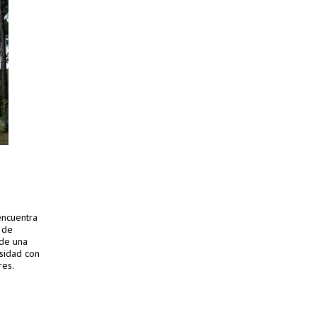
encuentra
d de
 de una
nsidad con
res.