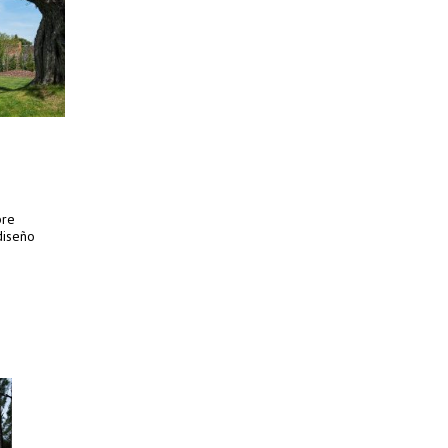
bre
diseño