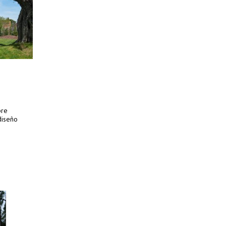
bre
diseño