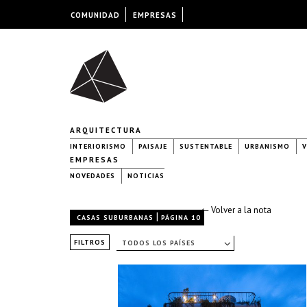
COMUNIDAD
EMPRESAS
ARQUITECTURA
INTERIORISMO
PAISAJE
SUSTENTABLE
URBANISMO
V
EMPRESAS
NOVEDADES
NOTICIAS
← Volver a la nota
|
CASAS SUBURBANAS
PÁGINA 10
FILTROS
TODOS LOS PAÍSES