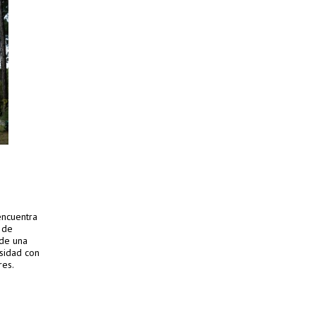
encuentra
d de
 de una
nsidad con
res.