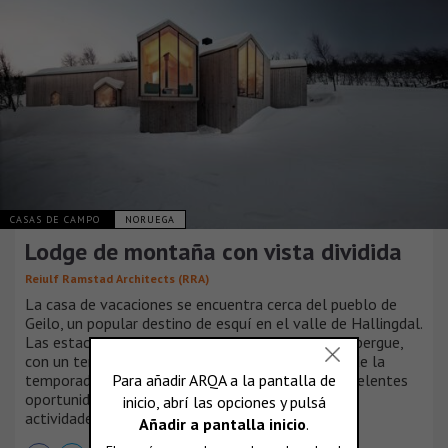
CASAS DE CAMPO
NORUEGA
Lodge de montaña con vista dividida
Reiulf Ramstad Architects (RRA)
La casa de vacaciones se encuentra cerca del pueblo de
Geilo, un popular destino de esquí en el valle de Hallingdal.
Las estaciones de esquí abundan alrededor del albergue,
con un terreno libre justo al lado del sitio. Fuera de la
temporada de invierno, las montañas ofrecen excelentes
oportunidades para practicar senderismo y otras
actividades deportivas.