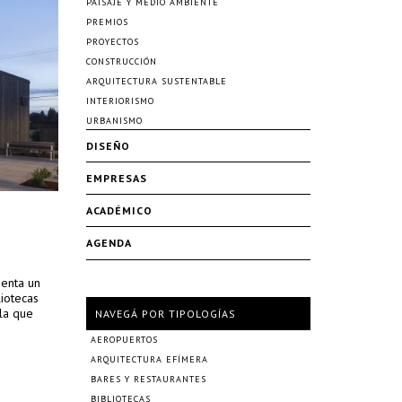
PAISAJE Y MEDIO AMBIENTE
PREMIOS
PROYECTOS
CONSTRUCCIÓN
ARQUITECTURA SUSTENTABLE
INTERIORISMO
URBANISMO
DISEÑO
EMPRESAS
ACADÉMICO
AGENDA
senta un
liotecas
la que
NAVEGÁ POR TIPOLOGÍAS
AEROPUERTOS
ARQUITECTURA EFÍMERA
BARES Y RESTAURANTES
BIBLIOTECAS