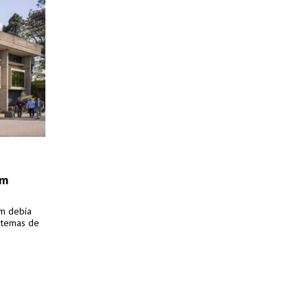
em
em debía
istemas de