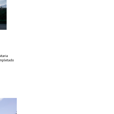
taria
ompletado