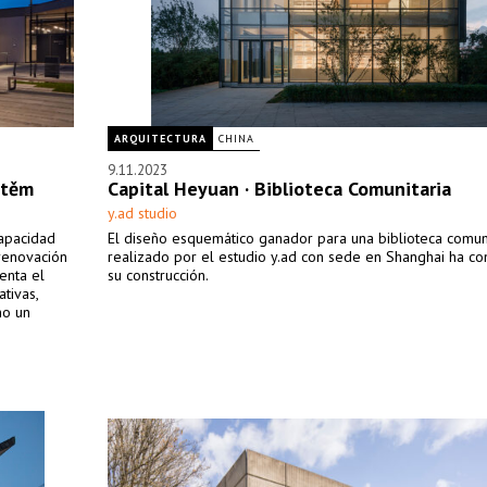
ARQUITECTURA
CHINA
9.11.2023
štěm
Capital Heyuan · Biblioteca Comunitaria
y.ad studio
capacidad
El diseño esquemático ganador para una biblioteca comuni
renovación
realizado por el estudio y.ad con sede en Shanghai ha c
enta el
su construcción.
tivas,
mo un